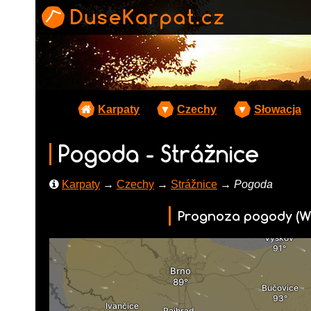
Karpaty
▼
Czechy
▼
Słowacja
Pogoda - Strážnice
Karpaty
→
Czechy
→
Strážnice
→ Pogoda
Prognoza pogody (W