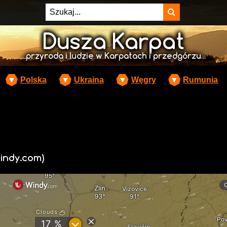
Dusza Karpat
...przyroda i ludzie w Karpatach i przedgórzu...
▼
Polska
▼
Ukraina
▼
Węgry
▼
Rumunia
indy.com)