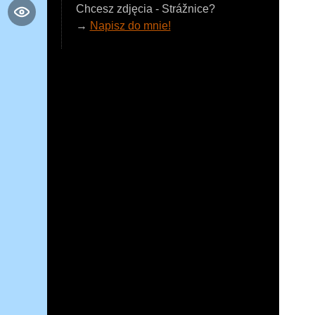
Chcesz zdjęcia - Strážnice?
→
Napisz do mnie!