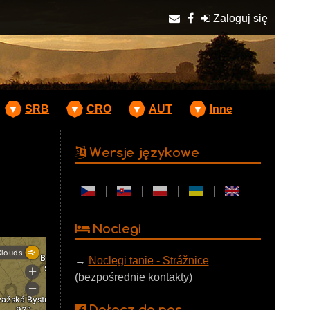
Zaloguj się
▼
SRB
▼
CRO
▼
AUT
▼
Inne
Wersje językowe
|
|
|
|
Noclegi
→
Noclegi tanie - Strážnice
(bezpośrednie kontakty)
Dołącz do nas