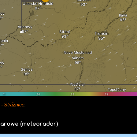
- Strážnice
.
darowe (meteoradar)