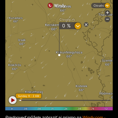
Predpoveď môžete zobraziť aj priamo na
Windy.com -