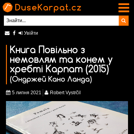
Увійти
Книга Повільно з
немовлям та конем у
хребті Карпат (2015)
(Ондржей Кано Ланда)
5 липня 2021
Robert Vystrčil