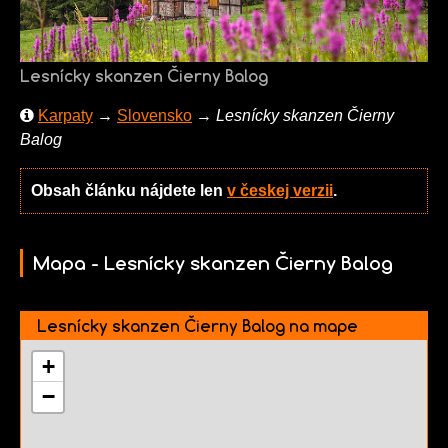
Lesnícky skanzen Čierny Balog
Karpaty
→
Slovensko
→
Lesnícky skanzen Čierny
Balog
Obsah článku nájdete len
v českej verzii
.
Mapa - Lesnícky skanzen Čierny Balog
Lesnícky skanzen Čierny Balog na mape
+
−