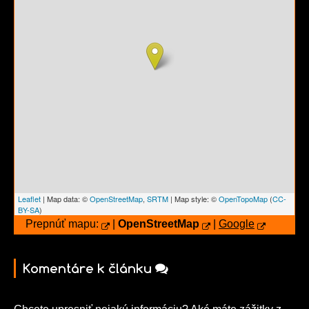
Leaflet
| Map data: ©
OpenStreetMap
,
SRTM
| Map style: ©
OpenTopoMap
(
CC-
BY-SA
)
Prepnúť mapu:
|
OpenStreetMap
|
Google
Komentáre k článku