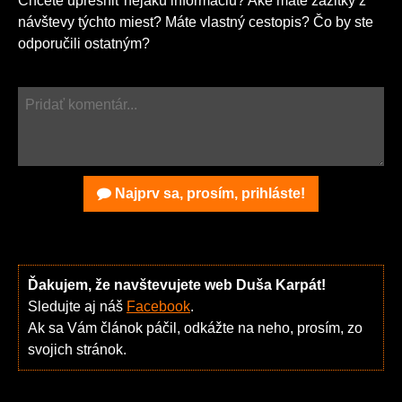
Chcete upresniť nejakú informáciu? Aké máte zážitky z
návštevy týchto miest? Máte vlastný cestopis? Čo by ste
odporučili ostatným?
Najprv sa, prosím, prihláste!
Ďakujem, že navštevujete web Duša Karpát!
Sledujte aj náš
Facebook
.
Ak sa Vám článok páčil, odkážte na neho, prosím, zo
svojich stránok.