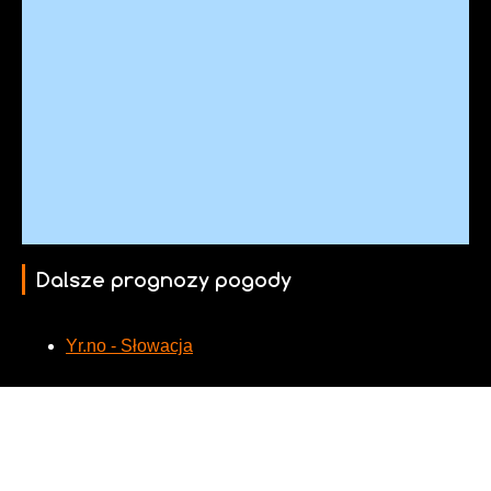
Dalsze prognozy pogody
Yr.no - Słowacja
Kamery internetowe w pobliżu