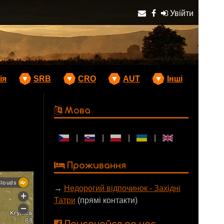
Увійти
ія
▼
SRB
▼
CRO
▼
AUT
▼
Інші
Мова
|
|
|
|
Проживання
→
Недорогий відпочинок - Західні
Татри
(прямі контакти)
Приєднайся до нас