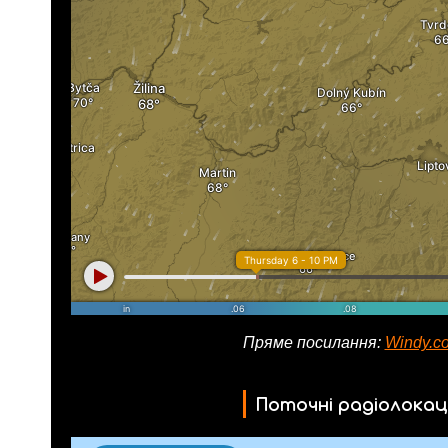
Пряме посилання:
Windy.co
Поточні радіолокац