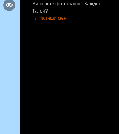
Ви хочете фотографії - Західні
Татри?
→
Напиши мені!