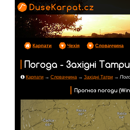
Карпати
▼
Чехія
▼
Словаччина
Погода - Західні Татри
Карпати
→
Словаччина
→
Західні Татри
→ Пог
Прогноз погоди (Win