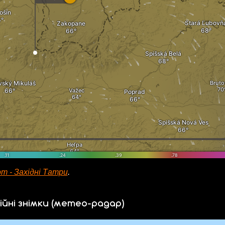
m - Західні Татри
.
ійні знімки (метео-радар)