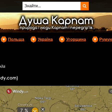
Душа Карпат
...природа і люди Карпат і передгір'їв...
▼
Польща
▼
Україна
▼
Угорщина
▼
Румун
ода
dy.com)