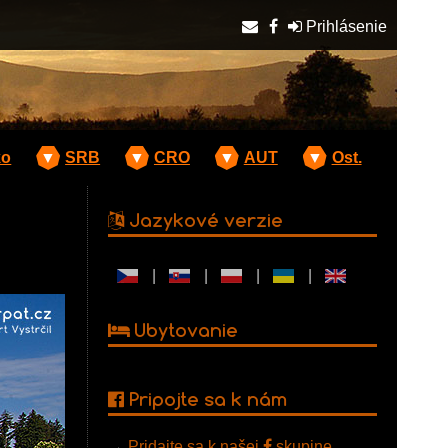
Prihlásenie
ko
▼
SRB
▼
CRO
▼
AUT
▼
Ost.
Jazykové verzie
|
|
|
|
Ubytovanie
Pripojte sa k nám
→
Pridajte sa k našej
skupine