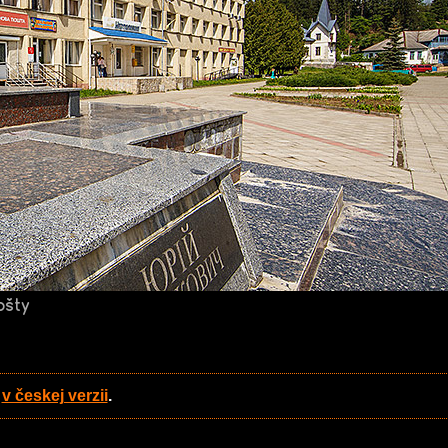
ošty
n
v českej verzii
.