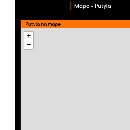
Mapa - Putyla
Putyla na mape
+
−