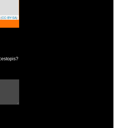
(
CC-BY-SA
)
cestopis?