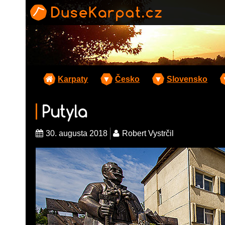
Karpaty
▼
Česko
▼
Slovensko
Putyla
30. augusta 2018
Robert Vystrčil