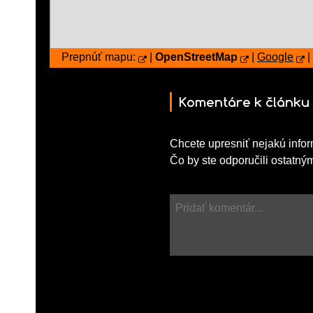
Prepnúť mapu:
|
OpenStreetMap
|
Google
|
Komentáre k článku
Chcete upresniť nejakú infor
Čo by ste odporučili ostatný