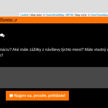
Leaflet
| Map data: ©
OpenStreetMap
,
SRTM
| Map style: ©
OpenTopoMap
Яндекс
máciu? Aké máte zážitky z návštevy týchto miest? Máte vlastný 
m?
Najprv sa, prosím, prihláste!