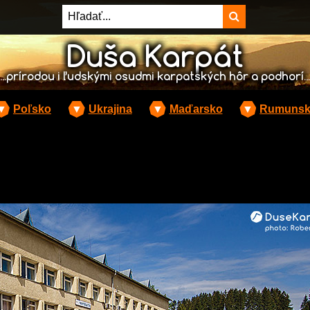
Duša Karpát
...prírodou i ľudskými osudmi karpatských hôr a podhorí...
▼
Poľsko
▼
Ukrajina
▼
Maďarsko
▼
Rumuns