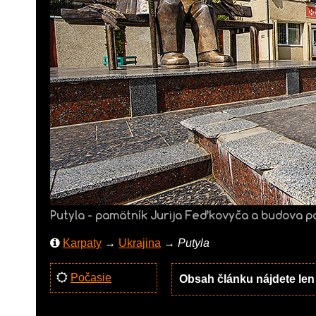
Putyla - pamätník Jurija Feďkovyča a budova p
Karpaty
→
Ukrajina
→
Putyla
Počasie
Obsah článku nájdete le