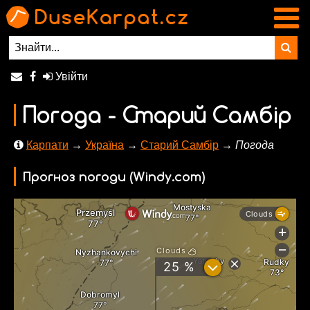
Увійти
Погода - Старий Самбір
Карпати
→
Україна
→
Старий Самбір
→ Погода
Прогноз погоди (Windy.com)