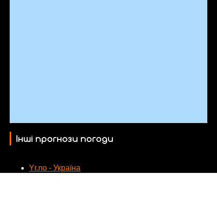
Інші прогнози погоди
Yr.no - Україна
Веб-камери поблизу