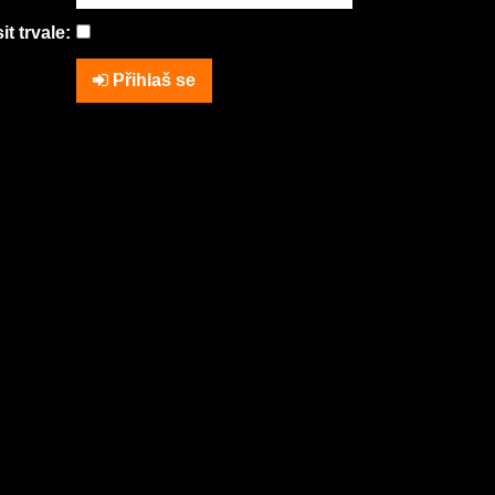
it trvale:
Přihlaš se