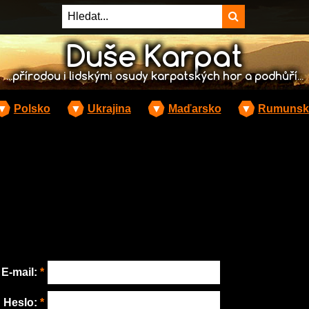
Duše Karpat
...přírodou i lidskými osudy karpatských hor a podhůří...
▼
Polsko
▼
Ukrajina
▼
Maďarsko
▼
Rumunsk
E-mail:
*
Heslo:
*