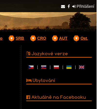
Přihlášení
o
▼
SRB
▼
CRO
▼
AUT
▼
Ost.
Jazykové verze
|
|
|
|
Ubytování
Aktuálně na Facebooku