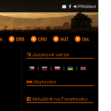
Přihlášení
o
▼
SRB
▼
CRO
▼
AUT
▼
Ost.
Jazykové verze
|
|
|
|
Ubytování
Aktuálně na Facebooku