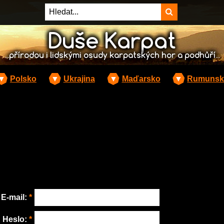
Duše Karpat
...přírodou i lidskými osudy karpatských hor a podhůří...
▼
Polsko
▼
Ukrajina
▼
Maďarsko
▼
Rumunsk
E-mail:
*
Heslo:
*