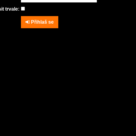
it trvale:
Přihlaš se