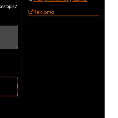
cestopis?
Reklama