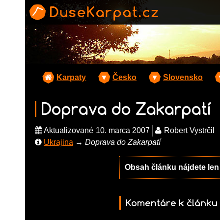
Karpaty
▼
Česko
▼
Slovensko
Doprava do Zakarpatí
Aktualizované
10. marca 2007
Robert Vystrčil
Ukrajina
→
Doprava do Zakarpatí
Obsah článku nájdete le
Komentáre k článku