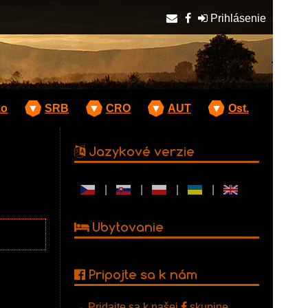
Prihlásenie
ko
▼
SRB
▼
CRO
▼
AUT
▼
Ost.
Jazykové verzie
|
|
|
|
Ubytovanie
Pripojte sa k nám
→
Pridajte sa k našej
skupine