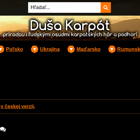
Duša Karpát
...prírodou i ľudskými osudmi karpatských hôr a podhorí...
▼
Poľsko
▼
Ukrajina
▼
Maďarsko
▼
Rumuns
n
v českej verzii
.