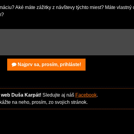
máciu? Aké máte zážitky z návštevy týchto miest? Máte vlastný 
m?
Najprv sa, prosím, prihláste!
 web Duša Karpát!
Sledujte aj náš
Facebook
.
ážte na neho, prosím, zo svojich stránok.