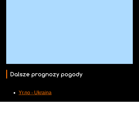
Dalsze prognozy pogody
Yr.no - Ukraina
Kamery internetowe w pobliżu