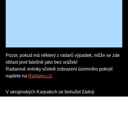
Pozor, pokud má některý z radarů výpadek, může se zde
oblast jevit falešně jako bez srážek!
Radarové snímky včetně zobrazení územního pokrytí
najdete na
Radareu.cz
.
V ukrajinských Karpatech se bohužel žádný
meterologický radar nenachází a je nutno si vystačit s
přesahem ze sousedních států (pro vzdálenější oblasti od
hranic proto již data nejsou dostupná).