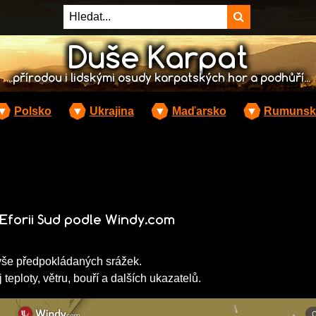
Duše Karpat
...přírodou i lidskými osudy karpatských hor a podhůří...
▼
Polsko
▼
Ukrajina
▼
Maďarsko
▼
Rumunsk
Eforii Sud podle Windy.com
ýše předpokládaných srážek.
teploty, větru, bouří a dalších ukazatelů.