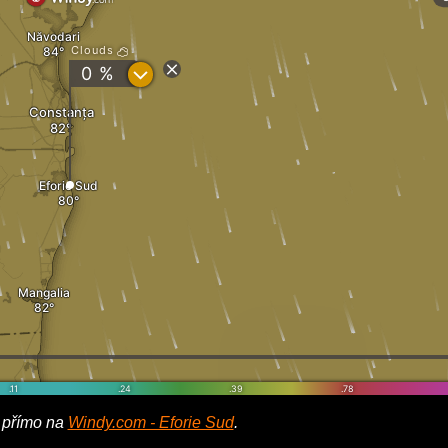
 přímo na
Windy.com - Eforie Sud
.