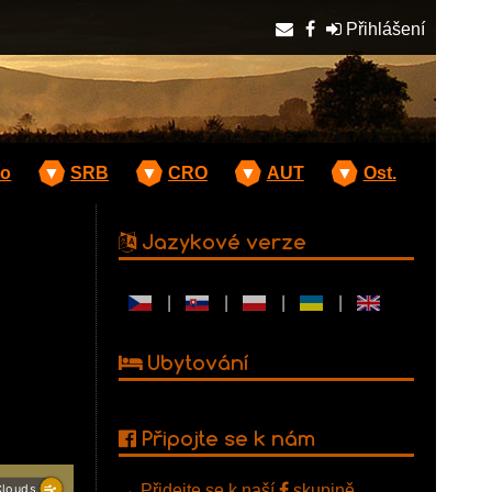
Přihlášení
o
▼
SRB
▼
CRO
▼
AUT
▼
Ost.
Jazykové verze
|
|
|
|
Ubytování
Připojte se k nám
→
Přidejte se k naší
skupině