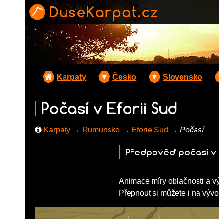
Karpaty
▼
Česko
▼
Slovensko
Počasí v Eforii Sud
Karpaty
→
Rumunsko
→
Eforie Sud
→ Počasí
Předpověď počasí v 
Animace míry oblačnosti a v
Přepnout si můžete i na vývoj 