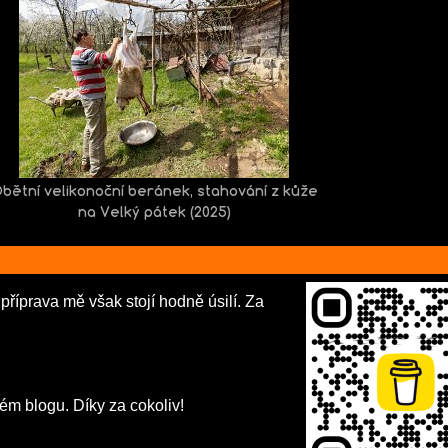
bětní velikonoční beránek, stahování z kůže
na Velký pátek (2025)
příprava mě však stojí hodně úsilí. Za
vém blogu. Díky za cokoliv!