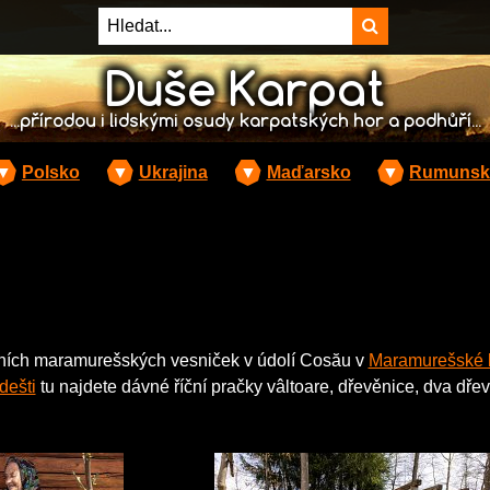
Duše Karpat
...přírodou i lidskými osudy karpatských hor a podhůří...
▼
Polsko
▼
Ukrajina
▼
Maďarsko
▼
Rumunsk
dičních maramurešských vesniček v údolí Cosău v
Maramurešské k
dešti
tu najdete dávné říční pračky vâltoare, dřevěnice, dva dře