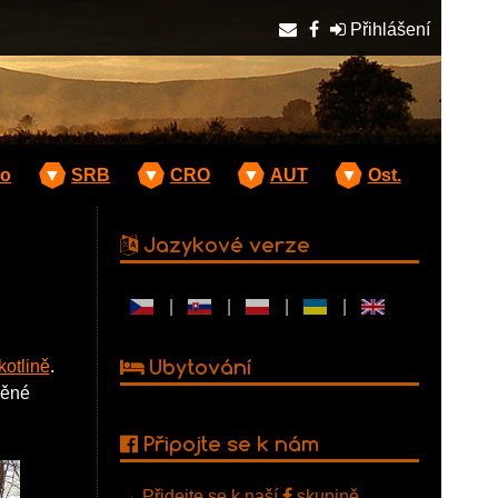
Přihlášení
o
▼
SRB
▼
CRO
▼
AUT
▼
Ost.
Jazykové verze
|
|
|
|
Ubytování
otlině
.
věné
Připojte se k nám
→
Přidejte se k naší
skupině