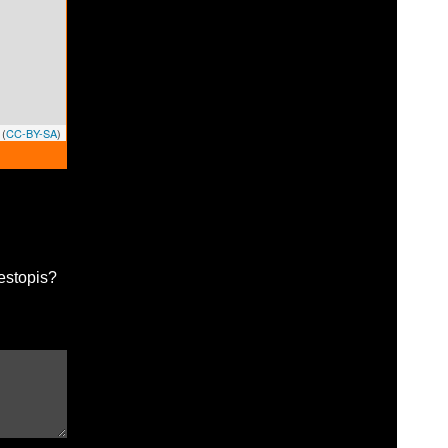
(
CC-BY-SA
)
estopis?