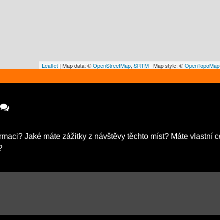
Leaflet
| Map data: ©
OpenStreetMap
,
SRTM
| Map style: ©
OpenTopoMap
rmaci? Jaké máte zážitky z návštěvy těchto míst? Máte vlastní c
?