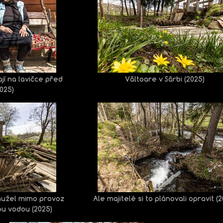
ají na lavičce před
Vâltoare v Sârbi (2025)
025)
hužel mimo provoz
Ale majitelé si to plánovali opravit (
ou vodou (2025)