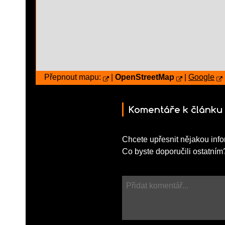
Přepnout mapu:
|
OpenStreetMap
|
Google
Komentáře k článku
Chcete upřesnit nějakou info
Co byste doporučili ostatním