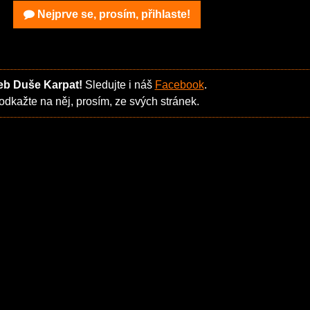
Nejprve se, prosím, přihlaste!
web Duše Karpat!
Sledujte i náš
Facebook
.
odkažte na něj, prosím, ze svých stránek.