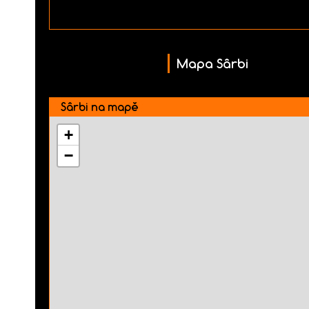
Mapa Sârbi
Sârbi na mapě
+
−