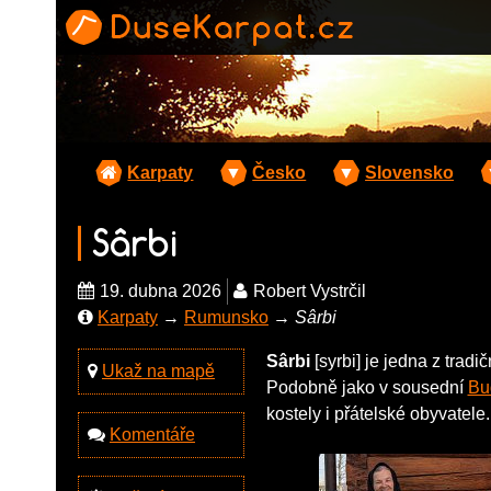
Karpaty
▼
Česko
▼
Slovensko
Sârbi
19. dubna 2026
Robert Vystrčil
Karpaty
→
Rumunsko
→
Sârbi
Sârbi
[syrbi] je jedna z tra
Ukaž na mapě
Podobně jako v sousední
Bu
kostely i přátelské obyvatele.
Komentáře