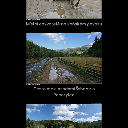
Místní obyvatelé na koňském povozu
Cesta mezi osadami Šybene a
Pohorylec