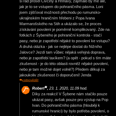
si rád prošel Čivčiny a Hriňavy, zajímalo by mě ale,
jak je to se vstupem do pohraničního pásma. Loni
jsem zjišťoval možnosti přechodu po rumunsko-
ukrajinském hraničním hřebeni z Popa Ivana
Marmarošského na Stih a ukázalo se, že proces
získávání povolení je poměrně komplikovaný. Zde na
fotkách z Šybeného je pohraniční kontrola - stačí
pasy, nebo je zapotřebí nějaké to povolení ke vstupu?
A druhá otázka - jak se nejlépe dostat do Nižního
Jalovce? Jezdí tam vůbec nějaká veřejná doprava,
nebo je zapotřebí taxíkem? (a opět - pokud s tím máte
zkušenost - je do této oblasti rovněž nějaké povolení,
nebo je tam možné dojet volně?) Předem děkuji za
jakoukoliv zkušenost či doporučení! Jenda
odpovědět
Robert
,
23. 1. 2020, 11.09 hod.
Díky za reakci! V Šybene nám stačilo pouze
ukázat pasy, avšak pouze pro výstup na Pop
Ivan. Do pohraničního pásma (hlouběji k
rumunské hranici) by bylo potřeba povolení, o