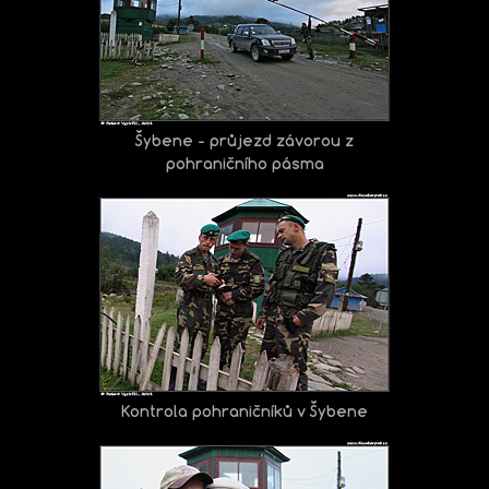
Šybene - průjezd závorou z
pohraničního pásma
Kontrola pohraničníků v Šybene