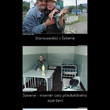
Starousedlíci v Šybene
Šybene - interiér cely předběžného
zadržení