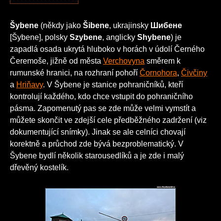
Šybene
(někdy jako
Šibene
, ukrajinsky
Шибене
[Šybene], polsky
Szybene
, anglicky
Shybene
) je
zapadlá osada ukrytá hluboko v horách v údolí Černého
Čeremoše, jižně od města
Verchovyna
směrem k
rumunské hranici, na rozhraní pohoří
Čornohora
,
Čivčiny
a
Hriňavy
. V Šybene je stanice pohraničníků, kteří
kontrolují každého, kdo chce vstupit do pohraničního
pásma. Zapomenutý pas se zde může velmi vymstít a
můžete skončit ve zdejší cele předběžného zadržení (viz
dokumentující snímky). Jinak se ale celníci chovají
korektně a průchod zde bývá bezproblematický. V
Šybene bydlí několik starousedlíků a je zde i malý
dřevěný kostelík.