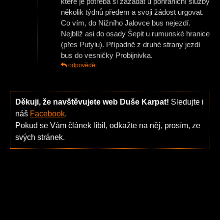
které je potřeba si zažádat u pohraniční služby
několik týdnů předem a svoji žádost urgovat.
Co vím, do Nižního Jalovce bus nejezdí.
Nejblíž asi do osady Šepit u rumunské hranice
(přes Putylu). Případně z druhé strany jezdí
bus do vesničky Probijnivka.
odpovědět
Děkuji, že navštěvujete web Duše Karpat!
Sledujte i
náš
Facebook
.
Pokud se Vám článek líbil, odkažte na něj, prosím, ze
svých stránek.