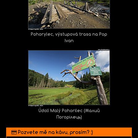
Pohorylec, výstupová trasa na Pop
Ivan
Údolí Malý Pohorіlec (Малий
Погорілець)
Pozvete mě na kávu, prosím? :)