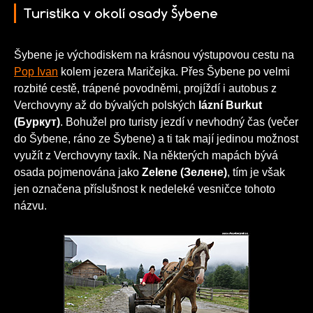
Turistika v okolí osady Šybene
Šybene je východiskem na krásnou výstupovou cestu na
Pop Ivan
kolem jezera Maričejka. Přes Šybene po velmi
rozbité cestě, trápené povodněmi, projíždí i autobus z
Verchovyny až do bývalých polských
lázní Burkut
(Буркут)
. Bohužel pro turisty jezdí v nevhodný čas (večer
do Šybene, ráno ze Šybene) a ti tak mají jedinou možnost
využít z Verchovyny taxík. Na některých mapách bývá
osada pojmenována jako
Zelene (Зелене)
, tím je však
jen označena příslušnost k nedeleké vesničce tohoto
názvu.