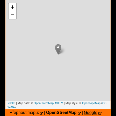
+
−
Leaflet
| Map data: ©
OpenStreetMap
,
SRTM
| Map style: ©
OpenTopoMap
(
CC-
BY-SA
)
Přepnout mapu:
|
OpenStreetMap
|
Google
|