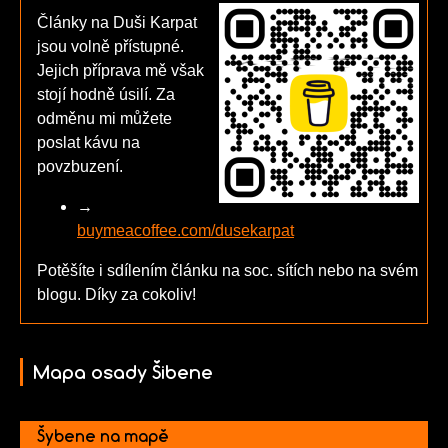
Články na Duši Karpat
jsou volně přístupné.
Jejich příprava mě však
stojí hodně úsilí. Za
odměnu mi můžete
poslat kávu na
povzbuzení.
→
buymeacoffee.com/dusekarpat
Potěšíte i sdílením článku na soc. sítích nebo na svém
blogu. Díky za cokoliv!
Mapa osady Šibene
Šybene na mapě